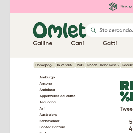
Passa al contenuto principale
Reso gr
Galline
Cani
Gatti
Homepage
In vendita
Polli
Rhode Island Rosso
Recens
Amburgo
R
Ancona
Andalusa
%
Appenzeller dal ciuffo
Araucana
Twee
Asil
Australorp
5
Barnevelder
Booted Bantam
4