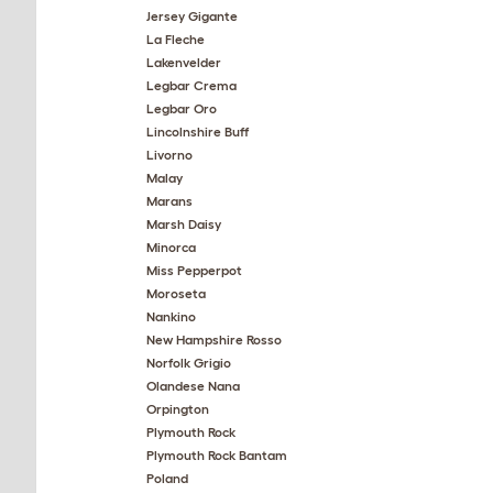
Jersey Gigante
La Fleche
Lakenvelder
Legbar Crema
Legbar Oro
Lincolnshire Buff
Livorno
Malay
Marans
Marsh Daisy
Minorca
Miss Pepperpot
Moroseta
Nankino
New Hampshire Rosso
Norfolk Grigio
Olandese Nana
Orpington
Plymouth Rock
Plymouth Rock Bantam
Poland