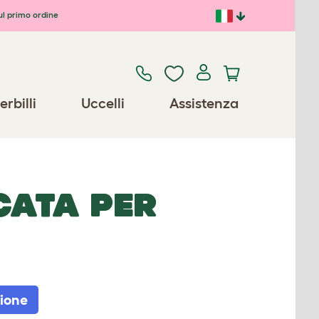
ul primo ordine
erbilli
Uccelli
Assistenza
CATA PER
sione