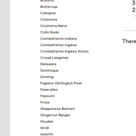
Brahma
3
Buttercup
2
Campine
Cocincina
Cocincina Nana
Collo Nudo
Combattente Indiano
There
Combattente inglese
Combattente Inglese Antico
Croad Langshan
Delaware
Dominique
Dorking
Fagiano Old English Fowl
Faverolles
Fayoumi
Frisia
Giapponese Bantam
Gingernut Ranger
Houdan
Ibridi
Ixworth