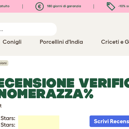
atuito
180 giorni di garanzia
-10% s
Conigli
Porcellini d'India
Criceti e G
ioni
ECENSIONE VERIFI
NOMERAZZA%
t
 Stars:
Scrivi Recen
 Stars: