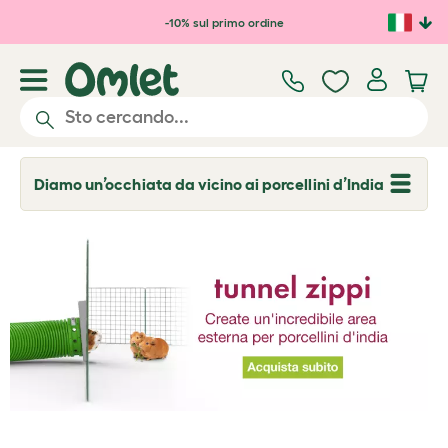
Passa al contenuto principale
-10% sul primo ordine
Diamo un’occhiata da vicino ai porcellini d’India
T
o
g
g
l
e
d
r
o
p
d
o
w
n