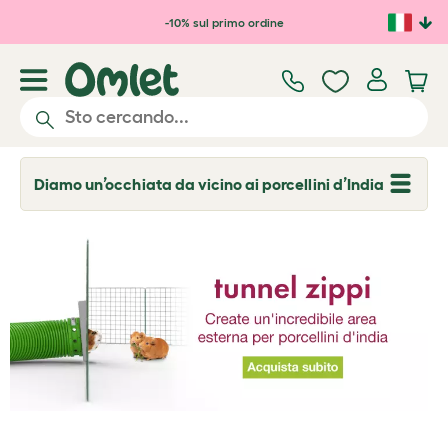
Passa al contenuto principale
-10% sul primo ordine
Diamo un’occhiata da vicino ai porcellini d’India
T
o
g
g
l
e
d
r
o
p
d
o
w
n