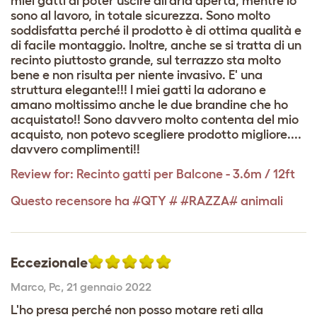
miei gatti di poter uscire all'aria aperta, mentre io
sono al lavoro, in totale sicurezza. Sono molto
soddisfatta perché il prodotto è di ottima qualità e
di facile montaggio. Inoltre, anche se si tratta di un
recinto piuttosto grande, sul terrazzo sta molto
bene e non risulta per niente invasivo. E' una
struttura elegante!!! I miei gatti la adorano e
amano moltissimo anche le due brandine che ho
acquistato!! Sono davvero molto contenta del mio
acquisto, non potevo scegliere prodotto migliore....
davvero complimenti!!
Review for:
Recinto gatti per Balcone - 3.6m / 12ft
Questo recensore ha #QTY # #RAZZA# animali
Eccezionale
Marco
,
Pc,
21 gennaio 2022
L'ho presa perché non posso motare reti alla