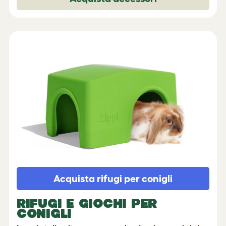
Acquista rifugi per conigli
RIFUGI E GIOCHI PER
CONIGLI