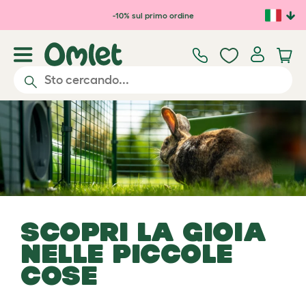
Passa al contenuto principale
-10% sul primo ordine
SCOPRI LA GIOIA
NELLE PICCOLE
COSE