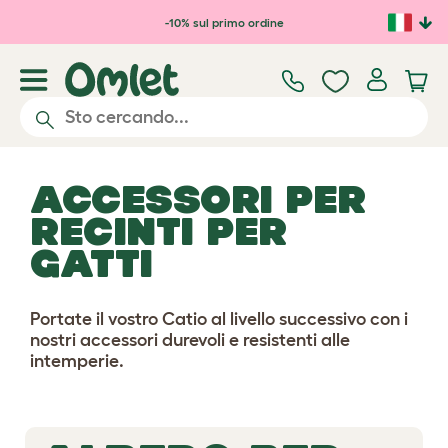
Passa al contenuto principale
-10% sul primo ordine
ACCESSORI PER
RECINTI PER
GATTI
Portate il vostro Catio al livello successivo con i
nostri accessori durevoli e resistenti alle
intemperie.