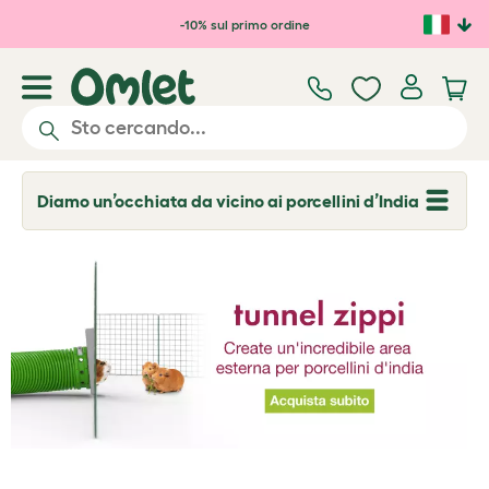
Passa al contenuto principale
-10% sul primo ordine
Diamo un’occhiata da vicino ai porcellini d’India
T
o
g
g
l
e
d
r
o
p
d
o
w
n