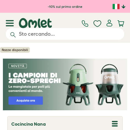
Passa al contenuto principale
-10% sul primo ordine
Razze disponibili
Cocincina Nana
T