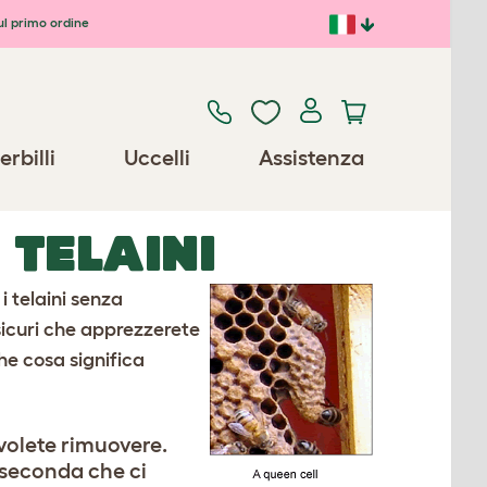
ul primo ordine
erbilli
Uccelli
Assistenza
 TELAINI
i telaini senza
sicuri che apprezzerete
he cosa significa
 volete rimuovere.
 seconda che ci