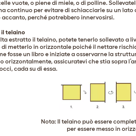
elle vuote, o piene di miele, o di polline. Sollev
a continuo per evitare di schiacciarle su un lato o
o accanto, perché potrebbero innervosirsi.
il telaino
ta estratto il telaino, potete tenerlo sollevato a li
 di metterlo in orizzontale poiché il nettare rischi
e fosse un libro e iniziate a osservarne la strutt
lo orizzontalmente, assicuratevi che stia sopra l’
occi, cada su di essa.
Nota: Il telaino può essere compl
per essere messo in orizz