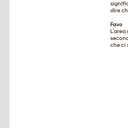
signifi
dire c
Favo
L’area 
seconda
che ci 