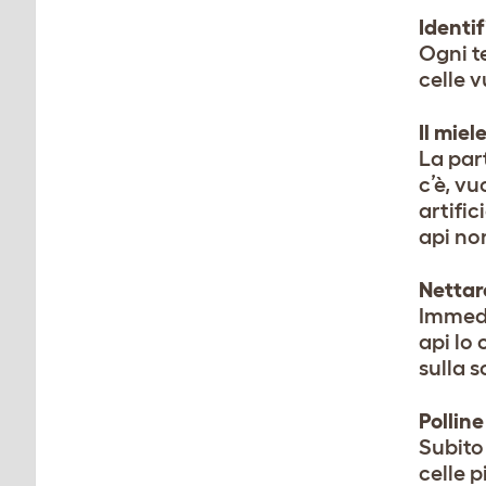
Identif
Ogni te
celle v
Il miel
La par
c’è, vu
artifi
api no
Nettar
Immedia
api lo
sulla 
Polline
Subito
celle p