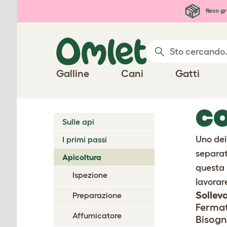
Passa al contenuto principale
Reso gr
Galline
Cani
Gatti
CO
Sulle api
Uno dei
I primi passi
separat
Apicoltura
questa 
Ispezione
lavorar
Solleva
Preparazione
Fermate
Affumicatore
Bisogn