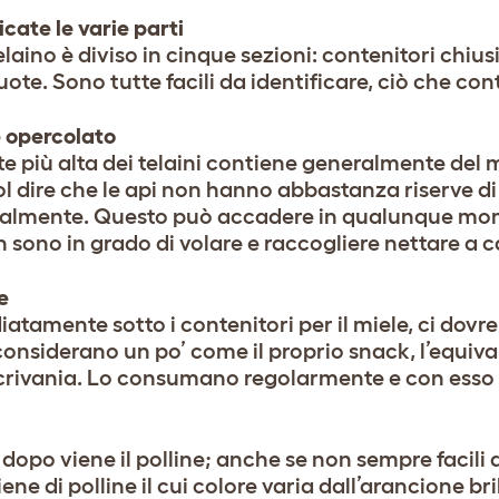
icate le varie parti
laino è diviso in cinque sezioni: contenitori chiusi 
uote. Sono tutte facili da identificare, ciò che con
e opercolato
te più alta dei telaini contiene generalmente del
ol dire che le api non hanno abbastanza riserve di
cialmente. Questo può accadere in qualunque mome
n sono in grado di volare e raccogliere nettare a 
e
tamente sotto i contenitori per il miele, ci dovreb
 considerano un po’ come il proprio snack, l’equiva
scrivania. Lo consumano regolarmente e con esso 
 dopo viene il polline; anche se non sempre facili 
iene di polline il cui colore varia dall’arancione bri