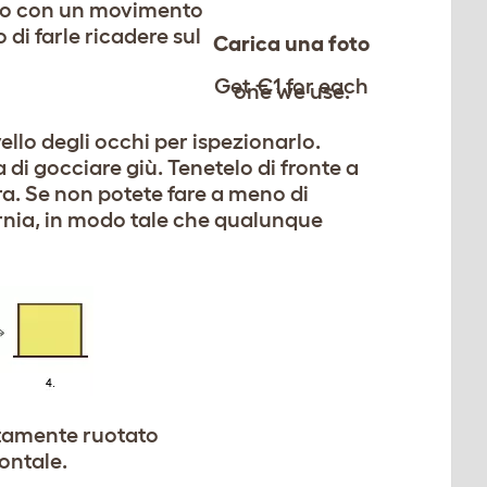
atelo con un movimento
 di farle ricadere sul
Carica una foto
Get €1 for each
one we use.
vello degli occhi per ispezionarlo.
a di gocciare giù. Tenetelo di fronte a
ura. Se non potete fare a meno di
arnia, in modo tale che qualunque
etamente ruotato
ontale.