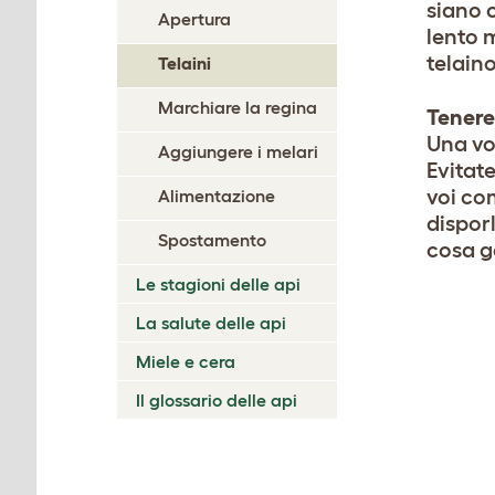
siano c
Apertura
lento m
telain
Telaini
Marchiare la regina
Tenere 
Una vol
Aggiungere i melari
Evitate
voi com
Alimentazione
dispor
Spostamento
cosa g
Le stagioni delle api
La salute delle api
Miele e cera
Il glossario delle api