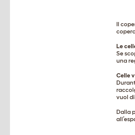
Il cope
coperc
Le cell
Se scop
una re
Celle 
Durante
raccolg
vuol d
Dalla p
all’esp