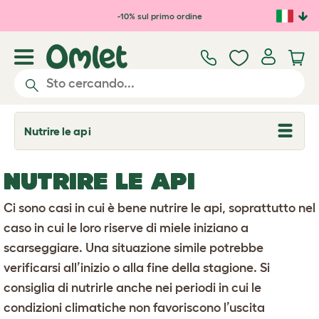
Passa al contenuto principale
-10% sul primo ordine
Nutrire le api
T
o
g
g
NUTRIRE LE API
l
e
d
Ci sono casi in cui è bene nutrire le api, soprattutto nel
r
o
caso in cui le loro riserve di miele iniziano a
p
scarseggiare. Una situazione simile potrebbe
d
o
verificarsi all’inizio o alla fine della stagione. Si
w
n
consiglia di nutrirle anche nei periodi in cui le
condizioni climatiche non favoriscono l’uscita