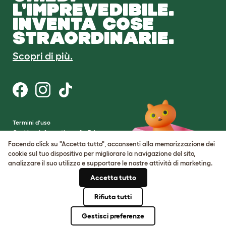
L'IMPREVEDIBILE.
INVENTA COSE
STRAORDINARIE.
Scopri di più.
Termini d'uso
Cookie e Informativa sulla Privacy
Cookie Settings
Facendo click su "Accetta tutto", acconsenti alla memorizzazione dei
Mappa del sito
cookie sul tuo dispositivo per migliorare la navigazione del sito,
analizzare il suo utilizzo e supportare le nostre attività di marketing.
Partita IVA: IT00205609993
Accetta tutto
Numero di registrazione della società:
05028498
Rifiuta tutti
© Omlet 2026
Gestisci preferenze