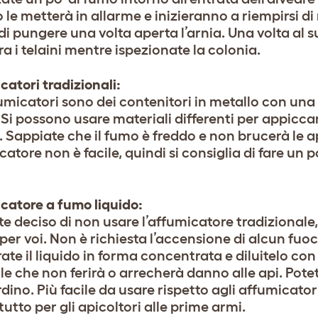
le metterà in allarme e inizieranno a riempirsi di
i pungere una volta aperta l’arnia. Una volta al s
a i telaini mentre ispezionate la colonia.
catori tradizionali:
fumicatori sono dei contenitori in metallo con una
Si possono usare materiali differenti per appiccarl
. Sappiate che il fumo è freddo e non brucerà le
atore non è facile, quindi si consiglia di fare un p
catore a fumo liquido:
te deciso di non usare l’affumicatore tradizionale,
per voi. Non è richiesta l’accensione di alcun fuoco
te il liquido in forma concentrata e diluitelo con
le che non ferirà o arrecherà danno alle api. Pote
dino. Più facile da usare rispetto agli affumicator
utto per gli apicoltori alle prime armi.