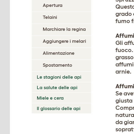
Apertura
Questo 
grado d
Telaini
fumo fr
Marchiare la regina
Affumi
Aggiungere i melari
Gli af
fuoco. 
Alimentazione
grasso
affumic
Spostamento
arnie.
Le stagioni delle api
Affumi
La salute delle api
Se ave
Miele e cera
giusta 
Compra
Il glossario delle api
natura
da giar
sopratt