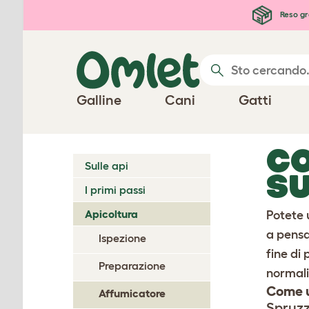
Passa al contenuto principale
Reso gr
Galline
Cani
Gatti
CO
Sulle api
SU
I primi passi
Apicoltura
Potete 
a pensa
Ispezione
fine di 
Preparazione
normali
Come u
Affumicatore
Spruzza