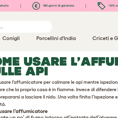
atuito
180 giorni di garanzia
-10% s
Conigli
Porcellini d'India
Criceti e G
ME USARE L’AFFU
LLE API
usare l’affumicatore per calmare le api mentre ispeziona
re che la propria casa è in fiamme. Invece di difendere l
prepararsi a lasciare il nido. Una volta finita l’ispezione 
tà.
sare l’affumicatore
te un po’ di fumo intorno all’entrata dell’alveare 