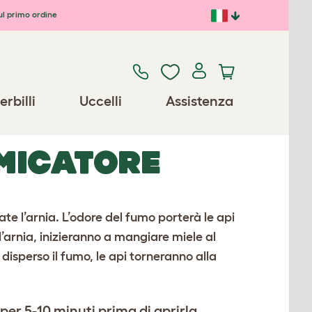
ul primo ordine
erbilli
Uccelli
Assistenza
MICATORE
te l’arnia. L’odore del fumo porterà le api
’arnia, inizieranno a mangiare miele al
e disperso il fumo, le api torneranno alla
per 5-10 minuti prima di aprirla.