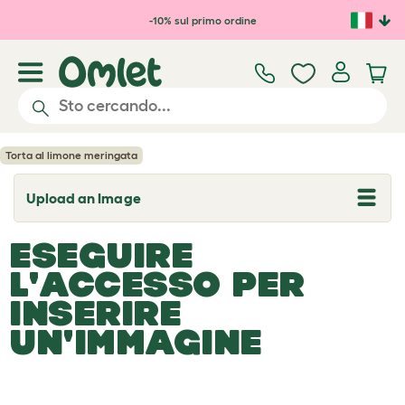
Passa al contenuto principale
-10% sul primo ordine
Torta al limone meringata
Upload an Image
T
o
g
ESEGUIRE
g
l
L'ACCESSO PER
e
d
INSERIRE
r
o
UN'IMMAGINE
p
d
o
w
n