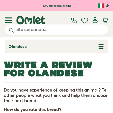
Passa al contenuto principale
-10% sul primo ordine
Olandese
T
o
g
g
WRITE A REVIEW
l
e
FOR OLANDESE
d
r
o
p
d
Do you have experience of keeping this animal? Tell
o
other people what you think and help them choose
w
their next breed.
n
How do you rate this breed?