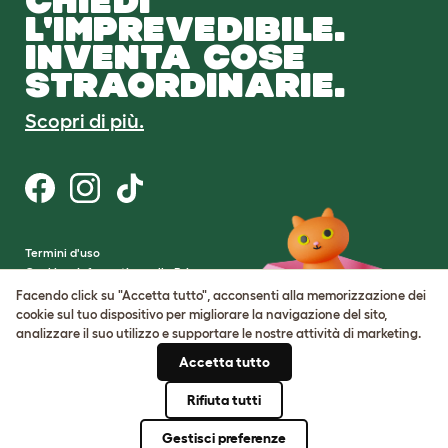
CHIEDI
L'IMPREVEDIBILE.
INVENTA COSE
STRAORDINARIE.
Scopri di più.
Termini d'uso
Cookie e Informativa sulla Privacy
Cookie Settings
Facendo click su "Accetta tutto", acconsenti alla memorizzazione dei
Mappa del sito
cookie sul tuo dispositivo per migliorare la navigazione del sito,
analizzare il suo utilizzo e supportare le nostre attività di marketing.
Partita IVA: IT00205609993
Accetta tutto
Numero di registrazione della società:
05028498
Rifiuta tutti
© Omlet 2026
Gestisci preferenze