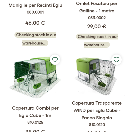
Omlet Posatoio per
Maniglie per Recinti Eglu
Galline - 1 metro
080.0001
053.0002
46,00 €
29,00 €
Checking stock in our
Checking stock in our
warehouse...
warehouse...
Copertura Trasparente
Copertura Combi per
WIND per Eglu Cube -
Eglu Cube - 1m
Pacco Singolo
810.0125
810.0120
35,00 €