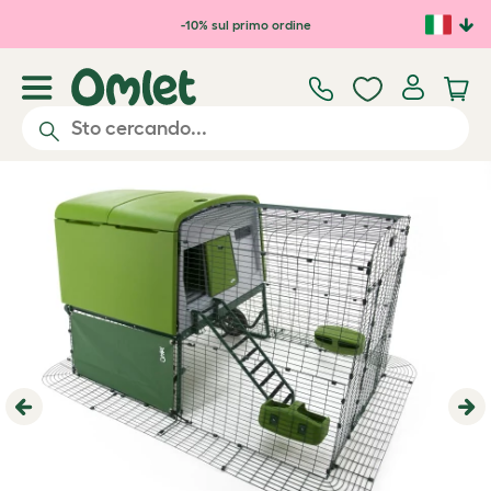
Passa al contenuto principale
-10% sul primo ordine
Previous
Ne