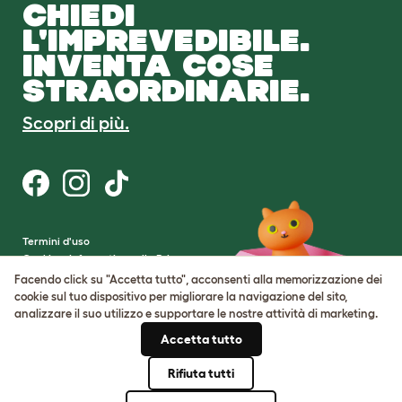
CHIEDI
L'IMPREVEDIBILE.
INVENTA COSE
STRAORDINARIE.
Scopri di più.
Termini d'uso
Cookie e Informativa sulla Privacy
Cookie Settings
Facendo click su "Accetta tutto", acconsenti alla memorizzazione dei
Mappa del sito
cookie sul tuo dispositivo per migliorare la navigazione del sito,
analizzare il suo utilizzo e supportare le nostre attività di marketing.
Partita IVA: IT00205609993
Accetta tutto
Numero di registrazione della società:
05028498
Rifiuta tutti
© Omlet 2026