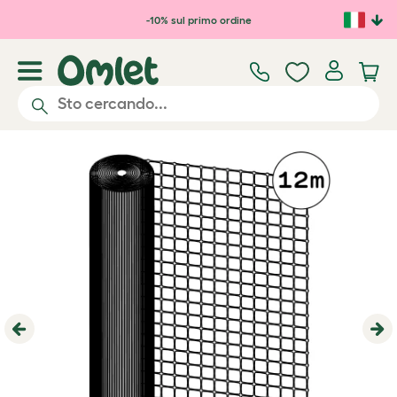
Passa al contenuto principale
-10% sul primo ordine
Previous
Ne