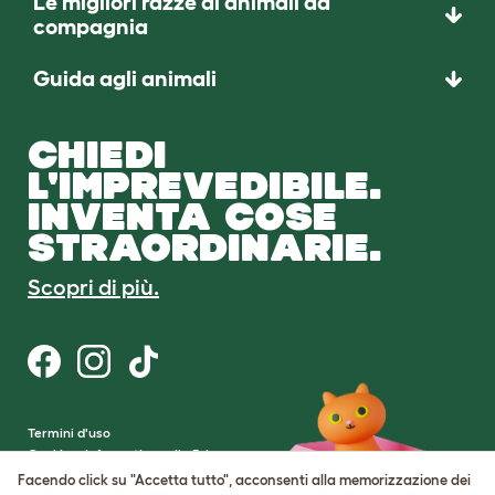
Le migliori razze di animali da
compagnia
Guida agli animali
CHIEDI
L'IMPREVEDIBILE.
INVENTA COSE
STRAORDINARIE.
Scopri di più.
Termini d'uso
Cookie e Informativa sulla Privacy
Cookie Settings
Facendo click su "Accetta tutto", acconsenti alla memorizzazione dei