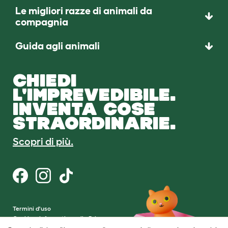
Le migliori razze di animali da
compagnia
Guida agli animali
CHIEDI
L'IMPREVEDIBILE.
INVENTA COSE
STRAORDINARIE.
Scopri di più.
Termini d'uso
Cookie e Informativa sulla Privacy
Cookie Settings