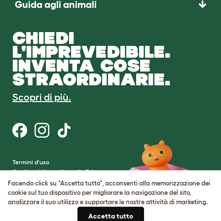
Guida agli animali
CHIEDI
L'IMPREVEDIBILE.
INVENTA COSE
STRAORDINARIE.
Scopri di più.
Termini d'uso
Cookie e Informativa sulla Privacy
Cookie Settings
Facendo click su "Accetta tutto", acconsenti alla memorizzazione dei
Mappa del sito
cookie sul tuo dispositivo per migliorare la navigazione del sito,
analizzare il suo utilizzo e supportare le nostre attività di marketing.
Partita IVA: IT00205609993
Accetta tutto