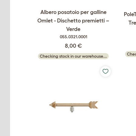
Albero posatoio per galline
PoleT
Omlet - Dischetto premietti –
Tre
Verde
055.0321.0001
8,00 €
Chec
Checking stock in our warehouse...