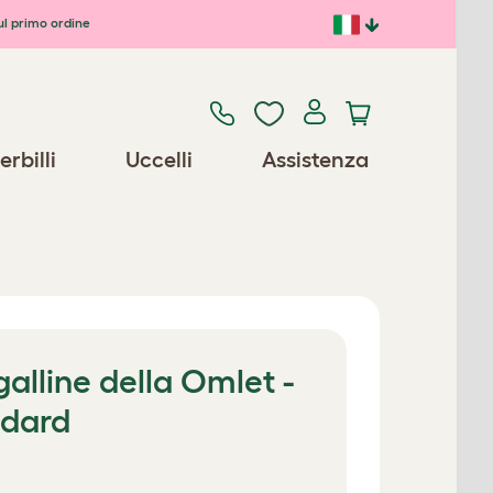
ul primo ordine
erbilli
Uccelli
Assistenza
galline della Omlet -
ndard