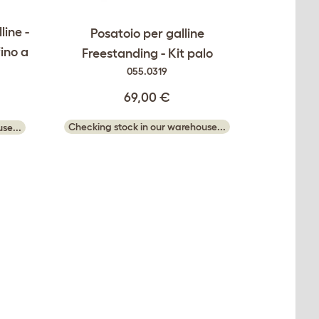
line -
Posatoio per galline
fino a
Freestanding - Kit palo
055.0319
69,00 €
Checking stock in our warehouse...
se...