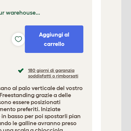
ur warehouse...
Aggiungi al
carrello
180 giorni di garanzia
soddisfatti o rimborsati
ssano al palo verticale del vostro
Freestanding grazie a delle
sono essere posizionati
mento preferiti. Iniziate
n basso per poi spostarli pian
ando le galline avranno preso
 una scala a chiocciola.