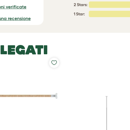
2 Stars:
ni verificate
1 Star:
 una recensione
LEGATI