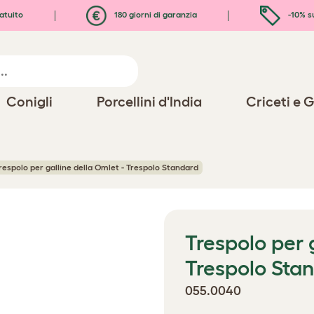
atuito
180 giorni di garanzia
-10% s
Conigli
Porcellini d'India
Criceti e G
respolo per galline della Omlet - Trespolo Standard
Trespolo per 
Trespolo Sta
055.0040