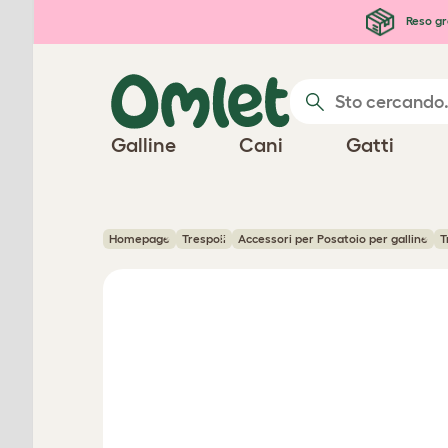
Passa al contenuto principale
Reso gr
Galline
Cani
Gatti
Homepage
Trespoli
Accessori per Posatoio per galline
T