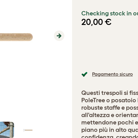
Checking stock in o
20,00 €
Next
Pagamento sicuro
Questi trespoli si fi
PoleTree o posatoio 
robuste staffe e pos
all'altezza e orienta
mettendone pochi e i
piano più in alto qu
confidenza, creando