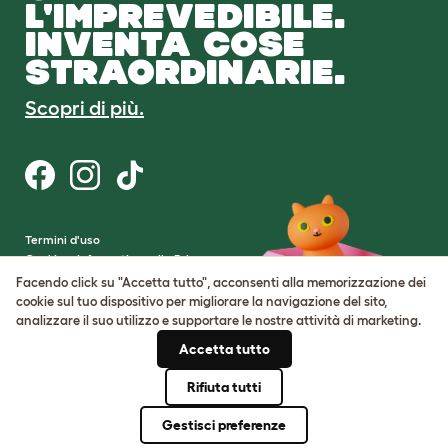
L'IMPREVEDIBILE.
INVENTA COSE
STRAORDINARIE.
Scopri di più.
Termini d'uso
Cookie e Informativa sulla Privacy
Cookie Settings
Facendo click su "Accetta tutto", acconsenti alla memorizzazione dei
Mappa del sito
cookie sul tuo dispositivo per migliorare la navigazione del sito,
analizzare il suo utilizzo e supportare le nostre attività di marketing.
Partita IVA: IT00205609993
Accetta tutto
Numero di registrazione della società:
05028498
Rifiuta tutti
© Omlet 2026
Gestisci preferenze