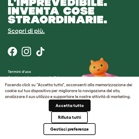
L'IMPREVEDIBILE.
INVENTA COSE
STRAORDINARIE.
Scopri di più.
Termini d'uso
Cookie e Informativa sulla Privacy
Cookie Settings
Facendo click su "Accetta tutto", acconsenti alla memorizzazione dei
Mappa del sito
cookie sul tuo dispositivo per migliorare la navigazione del sito,
analizzare il suo utilizzo e supportare le nostre attività di marketing.
Partita IVA: IT00205609993
Accetta tutto
Numero di registrazione della società:
05028498
Rifiuta tutti
© Omlet 2026
Gestisci preferenze