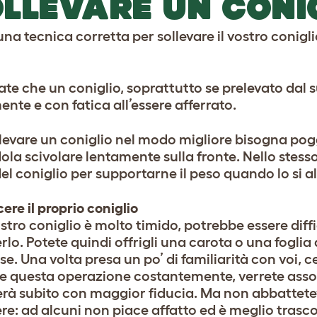
LLEVARE UN CONI
na tecnica corretta per sollevare il vostro conigli
ate che un coniglio, soprattutto se prelevato dal 
nte e con fatica all’essere afferrato.
llevare un coniglio nel modo migliore bisogna pog
la scivolare lentamente sulla fronte. Nello stesso 
el coniglio per supportarne il peso quando lo si a
ere il proprio coniglio
ostro coniglio è molto timido, potrebbe essere dif
lo. Potete quindi offrigli una carota o una foglia 
se. Una volta presa un po’ di familiarità con voi, c
e questa operazione costantemente, verrete associa
rà subito con maggior fiducia. Ma non abbattetevi 
re: ad alcuni non piace affatto ed è meglio trascor