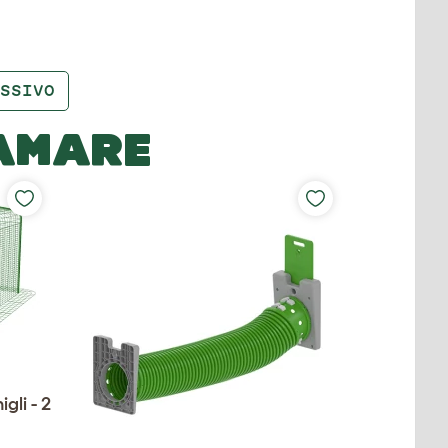
SSIVO
 AMARE
gli - 2