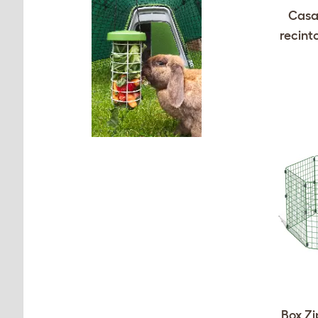
Casa 
recinto
Box Zi