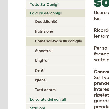
SO
Tutto Sui Conigli
Usare u
La cura dei conigli
lui.
Quotidianità
Ricord
Nutrizione
lentame
Come sollevare un coniglio
Per so
Giocattoli
facendo
sotto d
Unghia
Denti
Conosc
Se il v
Igiene
prender
interes
Tutti dentro!
ripetet
La salute dei conigli
guarde
prende
Stagioni