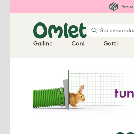
Passa al contenuto principale
Reso gr
Galline
Cani
Gatti