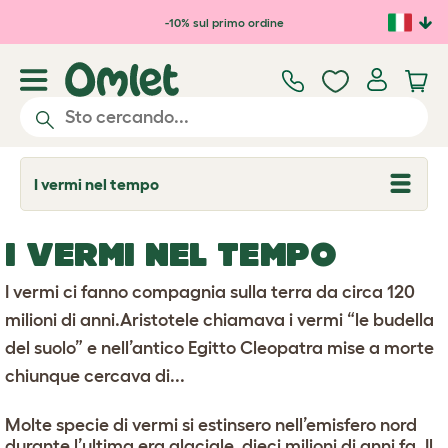
Passa al contenuto principale
-10% sul primo ordine
I vermi nel tempo
T
o
g
g
I VERMI NEL TEMPO
l
e
d
I vermi ci fanno compagnia sulla terra da circa 120
r
o
milioni di anni.Aristotele chiamava i vermi “le budella
p
del suolo” e nell’antico Egitto Cleopatra mise a morte
d
o
chiunque cercava di...
w
n
Molte specie di vermi si estinsero nell’emisfero nord
durante l’ultima era glaciale, dieci milioni di anni fa. Il