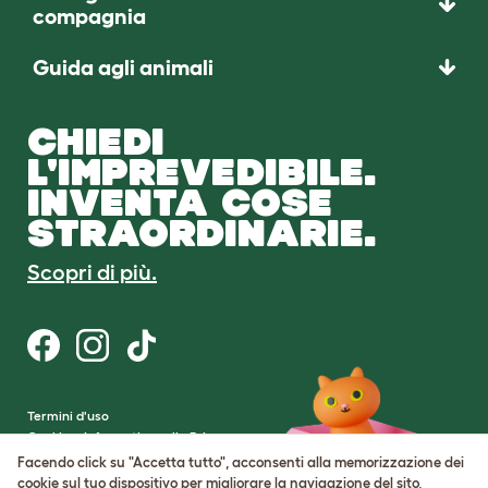
compagnia
Guida agli animali
CHIEDI
L'IMPREVEDIBILE.
INVENTA COSE
STRAORDINARIE.
Scopri di più.
Termini d'uso
Cookie e Informativa sulla Privacy
Cookie Settings
Facendo click su "Accetta tutto", acconsenti alla memorizzazione dei
Mappa del sito
cookie sul tuo dispositivo per migliorare la navigazione del sito,