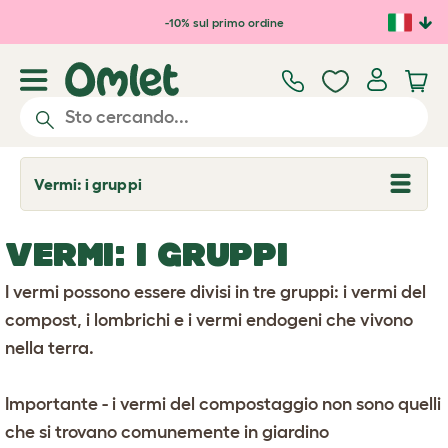
Passa al contenuto principale
-10% sul primo ordine
Vermi: i gruppi
T
o
g
g
VERMI: I GRUPPI
l
e
d
I vermi possono essere divisi in tre gruppi: i vermi del
r
o
compost, i lombrichi e i vermi endogeni che vivono
p
nella terra.
d
o
w
n
Importante - i vermi del compostaggio non sono quelli
che si trovano comunemente in giardino