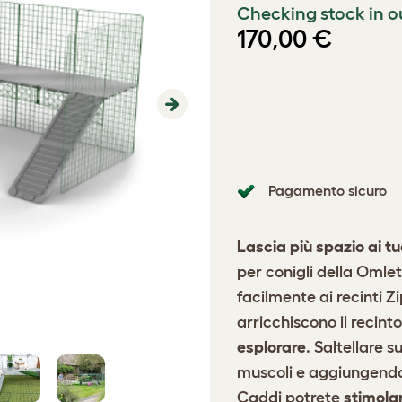
Checking stock in o
170,00 €
Next
Pagamento sicuro
Lascia più spazio ai tuo
per conigli della Omlet
facilmente ai recinti Z
arricchiscono il recint
esplorare
. Saltellare s
muscoli e aggiungendo 
Caddi potrete
stimolar