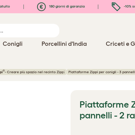
atuito
180 giorni di garanzia
-10% s
Conigli
Porcellini d'India
Criceti e G
®
pi
- Creare più spazio nel recinto Zippi
Piattaforme Zippi per conigli - 3 pannell
Piattaforme Zi
pannelli - 2 