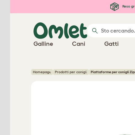
Passa al contenuto principale
Reso gr
Galline
Cani
Gatti
Homepage
Prodotti per conigli
Piattaforme per conigli
Zip