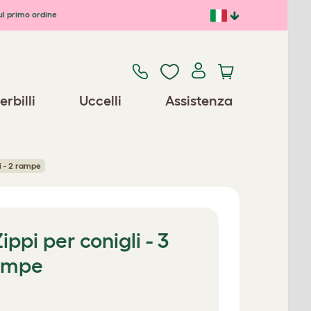
ul primo ordine
erbilli
Uccelli
Assistenza
i - 2 rampe
ppi per conigli - 3
rampe