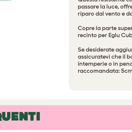
passare la luce, off
riparo dal vento e da
Copre la parte super
recinto per Eglu Cu
Se desiderate aggiung
assicuratevi che il b
intemperie o in pen
raccomandata: 5cm
UENTI