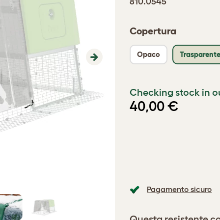
810.0545
Copertura
Opaco
Trasparent
Next
Checking stock in o
40,00 €
Pagamento sicuro
Questa resistente c