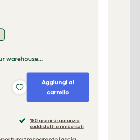
e
ur warehouse...
Aggiungi al
carrello
180 giorni di garanzia
soddisfatti o rimborsati
opertura trasparente lascia