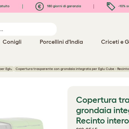
atuito
180 giorni di garanzia
-10% s
Conigli
Porcellini d'India
Criceti e G
per Eglu
Copertura trasparente con grondaia integrata per Eglu Cube - Recinto
Copertura tr
grondaia inte
Recinto intero