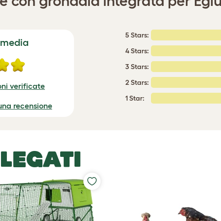
 con grondaia integrata per Eglu
5 Stars:
 media
4 Stars:
3 Stars:
2 Stars:
ni verificate
1 Star:
 una recensione
LEGATI