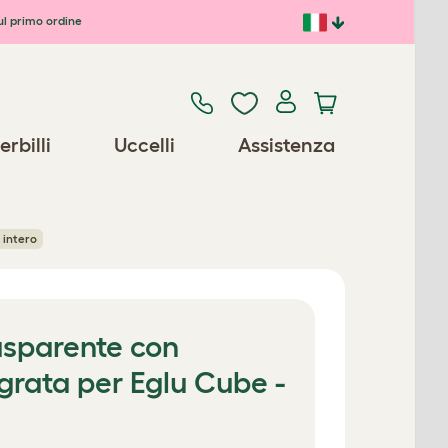
ul primo ordine
erbilli
Uccelli
Assistenza
 intero
asparente con
grata per Eglu Cube -