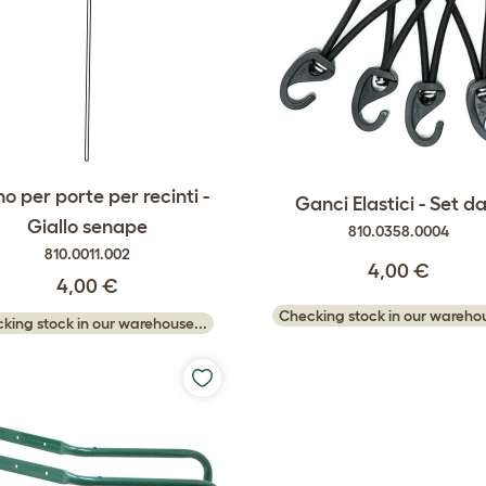
o per porte per recinti -
Ganci Elastici - Set d
Giallo senape
810.0358.0004
810.0011.002
4,00 €
4,00 €
Checking stock in our warehou
king stock in our warehouse...