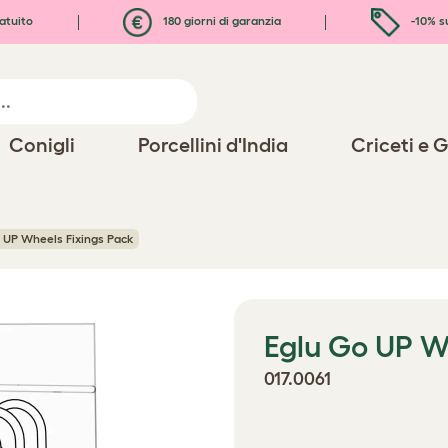
atuito
180 giorni di garanzia
-10% s
Conigli
Porcellini d'India
Criceti e G
 UP Wheels Fixings Pack
Eglu Go UP W
017.0061