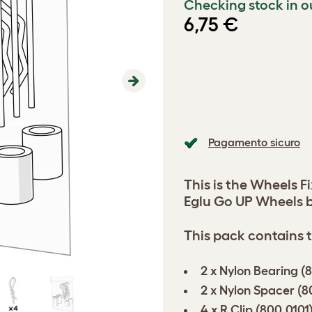
Checking stock in o
6,75 €
Next
Pagamento sicuro
This is the Wheels F
Eglu Go UP Wheels b
This pack contains t
2 x Nylon Bearing (
2 x Nylon Spacer (8
4 x R Clip (800.0101