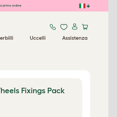
ul primo ordine
erbilli
Uccelli
Assistenza
heels Fixings Pack