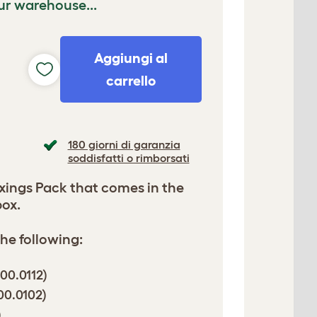
ur warehouse...
Aggiungi al
carrello
180 giorni di garanzia
soddisfatti o rimborsati
ixings Pack that comes in the
ox.
he following:
800.0112)
00.0102)
)