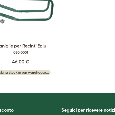
niglie per Recinti Eglu
080.0001
46,00 €
king stock in our warehouse...
i sconto
Seguici per ricevere notizi