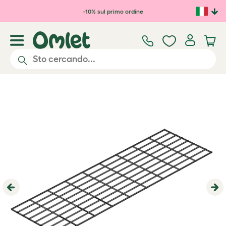
Passa al contenuto principale
-10% sul primo ordine
Previous
Ne