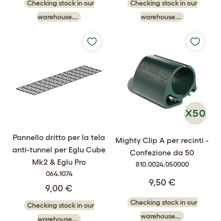
Checking stock in our
Checking stock in our
warehouse...
warehouse...
Pannello dritto per la tela
Mighty Clip A per recinti -
anti-tunnel per Eglu Cube
Confezione da 50
Mk2 & Eglu Pro
810.0024.050000
064.1074
9,50 €
9,00 €
Checking stock in our
Checking stock in our
warehouse...
warehouse...