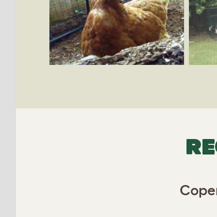
RE
Coper