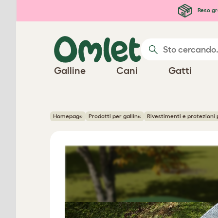
Passa al contenuto principale
Reso gr
Galline
Cani
Gatti
Homepage
Prodotti per galline
Rivestimenti e protezioni 