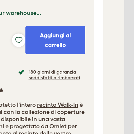
ur warehouse...
Aggiungi al
carrello
180 giorni di garanzia
soddisfatti o rimborsati
 è
otetto l'intero
recinto Walk-In
è
 con la collezione di coperture
 disponibile in una vasta
i e progettato da Omlet per
nte al recinto delle vostre