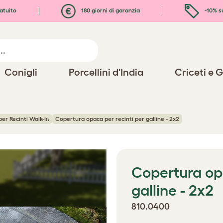
atuito
180 giorni di garanzia
-10% s
Conigli
Porcellini d'India
Criceti e G
per Recinti Walk-In
Copertura opaca per recinti per galline - 2x2
Copertura opa
galline - 2x2
810.0400