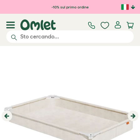
Passa al contenuto principale
-10% sul primo ordine
Previous
Ne