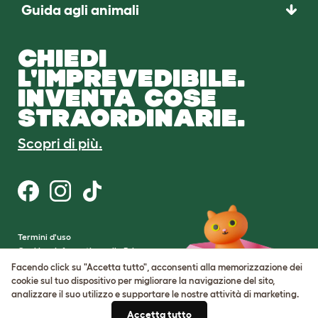
Guida agli animali
CHIEDI
L'IMPREVEDIBILE.
INVENTA COSE
STRAORDINARIE.
Scopri di più.
Termini d'uso
Cookie e Informativa sulla Privacy
Cookie Settings
Facendo click su "Accetta tutto", acconsenti alla memorizzazione dei
Mappa del sito
cookie sul tuo dispositivo per migliorare la navigazione del sito,
analizzare il suo utilizzo e supportare le nostre attività di marketing.
Partita IVA: IT00205609993
Accetta tutto