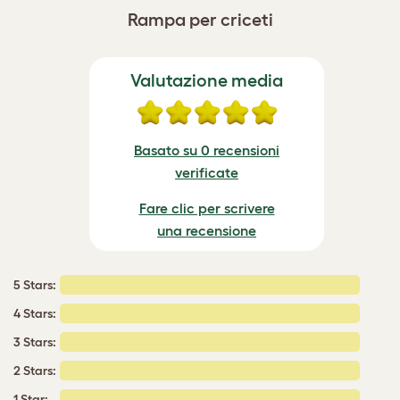
Rampa per criceti
Valutazione media
Basato su 0 recensioni
verificate
Fare clic per scrivere
una recensione
5 Stars:
4 Stars:
3 Stars:
2 Stars:
1 Star: