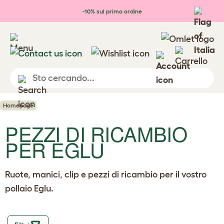
Passa al contenuto principale
-10% sul primo ordine
Homepage
PEZZI DI RICAMBIO
PER EGLU
Ruote, manici, clip e pezzi di ricambio per il vostro
pollaio Eglu.