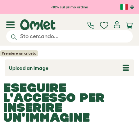
Passa al contenuto principale
-10% sul primo ordine
Prendere un criceto
Upload an Image
T
o
g
ESEGUIRE
g
l
L'ACCESSO PER
e
d
INSERIRE
r
o
UN'IMMAGINE
p
d
o
w
n