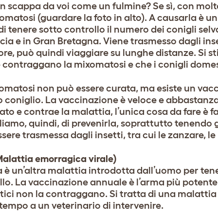
n scappa da voi come un fulmine? Se sì, con molta
omatosi (guardare la foto in alto). A causarla è un
 tenere sotto controllo il numero dei conigli selva
ncia e in Gran Bretagna. Viene trasmesso dagli ins
ore, può quindi viaggiare su lunghe distanze. Si st
 contraggano la mixomatosi e che i conigli domest
omatosi non può essere curata, ma esiste un vaccino
o coniglio. La vaccinazione è veloce e abbastanza
to e contrae la malattia, l’unica cosa da fare è f
iamo, quindi, di prevenirla, soprattutto tenendo ga
sere trasmessa dagli insetti, tra cui le zanzare, le 
alattia emorragica virale)
 è un’altra malattia introdotta dall’uomo per tener
llo. La vaccinazione annuale è l’arma più potente 
ici non la contraggano. Si tratta di una malattia 
 tempo a un veterinario di intervenire.