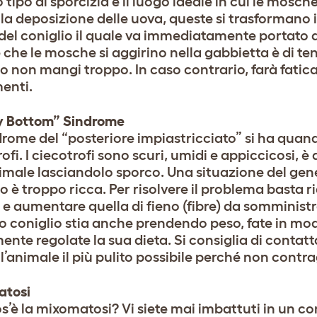
 tipo di sporcizia è il luogo ideale in cui le mosc
la deposizione delle uova, queste si trasformano in
del coniglio il quale va immediatamente portato da
 che le mosche si aggirino nella gabbietta è di ten
o non mangi troppo. In caso contrario, farà fatica 
enti.
y Bottom” Sindrome
drome del “posteriore impiastricciato” si ha quand
ofi. I ciecotrofi sono scuri, umidi e appiccicosi, è
imale lasciandolo sporco. Una situazione del gener
o è troppo ricca. Per risolvere il problema basta ri
i e aumentare quella di fieno (fibre) da somminis
ro coniglio stia anche prendendo peso, fate in mod
ente regolate la sua dieta. Si consiglia di contat
l’animale il più pulito possibile perché non contra
atosi
’è la mixomatosi? Vi siete mai imbattuti in un con