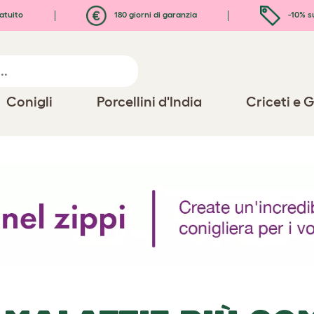
atuito
180 giorni di garanzia
-10% s
Conigli
Porcellini d'India
Criceti e G