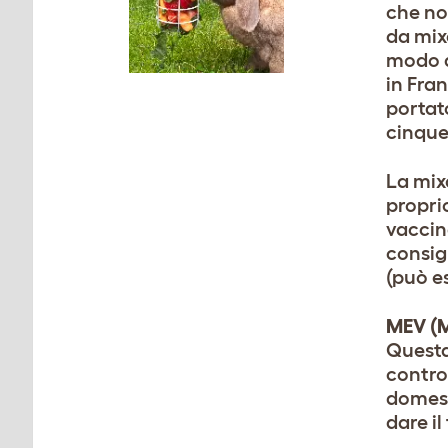
che no
da mix
modo di
in Fra
portat
cinque
La mix
propri
vaccina
consigl
(può es
MEV (M
Questa
contro
domest
dare il