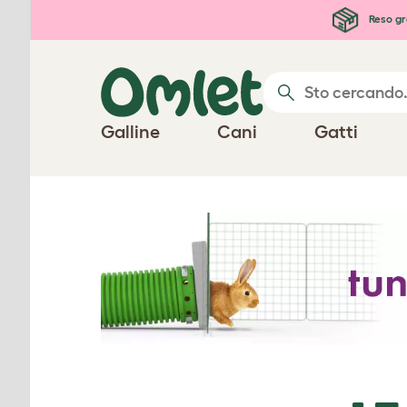
Passa al contenuto principale
Reso gr
Galline
Cani
Gatti