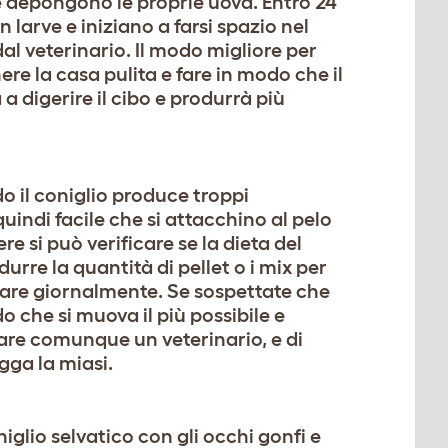
he depongono le proprie uova. Entro 24
 larve e iniziano a farsi spazio nel
l veterinario. Il modo migliore per
ere la casa pulita e fare in modo che il
a digerire il cibo e produrrà più
o il coniglio produce troppi
 quindi facile che si attacchino al pelo
e si può verificare se la dieta del
durre la quantità di pellet o i mix per
trare giornalmente. Se sospettate che
o che si muova il più possibile e
tare comunque un veterinario, e di
gga la miasi.
iglio selvatico con gli occhi gonfi e