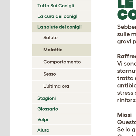
LE
Tutto Sui Conigli
CO
La cura dei conigli
Sebben
La salute dei conigli
sulle m
Salute
gravi p
Malattie
Raffre
Comportamento
Vi sono
starnu
Sesso
tratta 
antibio
L'ultima ora
stress 
Stagioni
rinforz
Glossario
Miasi
Volpi
Questa 
Se la g
Aiuto