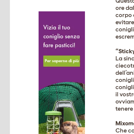
Questo
ore dal
corpo 
evitare
conigli
escrem
“Stick
La sin
ciecotr
dell’an
conigli
conigl
il vost
ovviam
tenere 
Mixom
Che cos