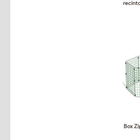
recinto
Box Zi