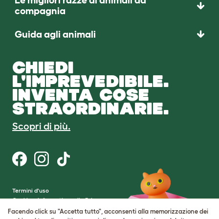
Le migliori razze di animali da
compagnia
Guida agli animali
CHIEDI
L'IMPREVEDIBILE.
INVENTA COSE
STRAORDINARIE.
Scopri di più.
Termini d'uso
Cookie e Informativa sulla Privacy
Cookie Settings
Facendo click su "Accetta tutto", acconsenti alla memorizzazione dei
Mappa del sito