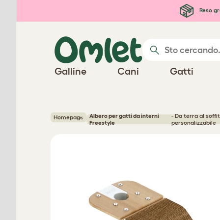
Passa al contenuto principale
Reso gr
Galline
Cani
Gatti
Albero per gatti da interni
- Da terra al soffi
Homepage
Freestyle
personalizzabile