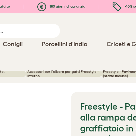
atuito
180 giorni di garanzia
-10% s
Conigli
Porcellini d'India
Criceti e G
tto,
Accessori per l'albero per gatti Freestyle -
Freestyle - Pavimen
Interno
(staffe incluse)
Freestyle - 
alla rampa de
graffiatoio in