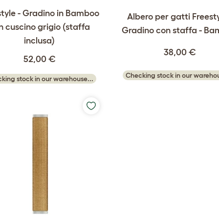
style - Gradino in Bamboo
Albero per gatti Freesty
n cuscino grigio (staffa
Gradino con staffa - B
inclusa)
38,00 €
52,00 €
Checking stock in our warehou
king stock in our warehouse...