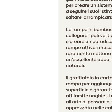
per creare un sistem
a seguire i suoi istin
saltare, arrampicars
Le rampe in bamboo
collegare i pali verti
e creare un paradiso
rampe attiva i musc
raramente mettono in
un'eccellente opportu
naturali.
Il graffiatoio in car
rampa per aggiunger
superficie e garanti
affilarsi le unghie.
all'aria di passare 
apprezzato nelle cal