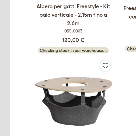
Albero per gatti Freestyle - Kit
Free
palo verticale - 2.15m fino a
co
2.6m
055.0003
120,00 €
Chec
Checking stock in our warehouse...