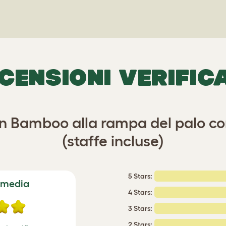
CENSIONI VERIFIC
in Bamboo alla rampa del palo con
(staffe incluse)
5 Stars:
 media
4 Stars:
3 Stars:
2 Stars: