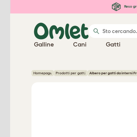
Passa al contenuto principale
Reso gr
Galline
Cani
Gatti
Homepage
Prodotti per gatti
Albero per gatti da interni F