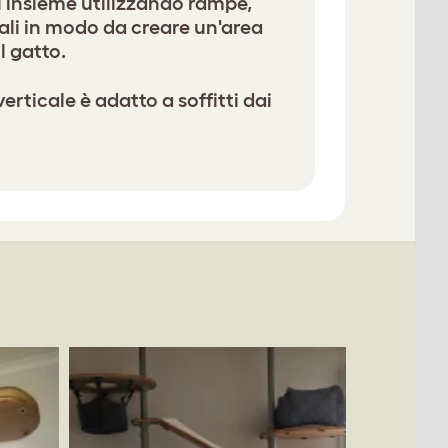
i insieme utilizzando rampe,
tali in modo da creare un'area
l gatto.
erticale è adatto a soffitti dai