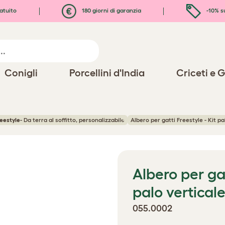
atuito
180 giorni di garanzia
-10% s
Conigli
Porcellini d'India
Criceti e G
reestyle
- Da terra al soffitto, personalizzabile
Albero per gatti Freestyle - Kit pa
Albero per gat
palo verticale
055.0002