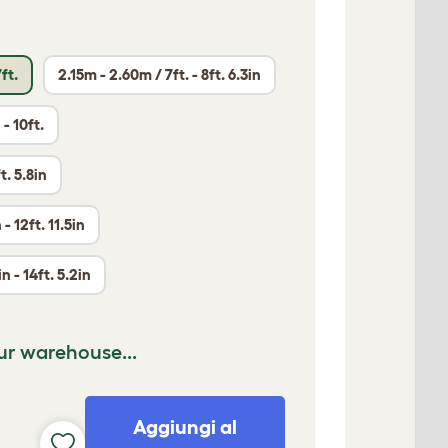
ft.
2.15m - 2.60m / 7ft. - 8ft. 6.3in
 - 10ft.
t. 5.8in
 - 12ft. 11.5in
n - 14ft. 5.2in
ur warehouse...
Aggiungi al