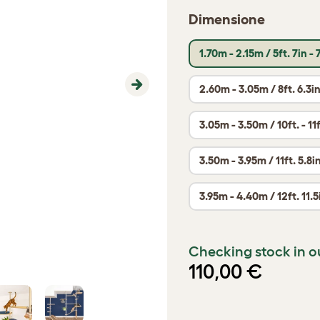
Dimensione
1.70m - 2.15m / 5ft. 7in - 7
2.60m - 3.05m / 8ft. 6.3in
Next
3.05m - 3.50m / 10ft. - 11f
3.50m - 3.95m / 11ft. 5.8in
3.95m - 4.40m / 12ft. 11.5i
Checking stock in o
110,00 €