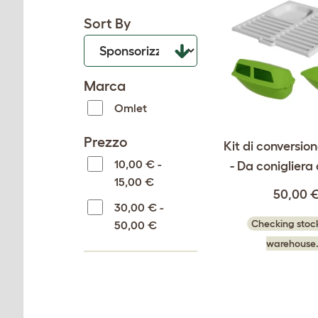
Sort By
Marca
Omlet
Prezzo
Kit di conversio
10,00 € -
- Da conigliera 
15,00 €
50,00 
30,00 € -
Checking stock
50,00 €
warehouse.