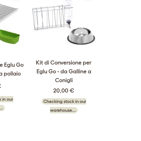
Kit di Conversione per
ne Eglu Go
Eglu Go - da Galline a
a pollaio
Conigli
€
20,00 €
 in our
Checking stock in our
..
warehouse...