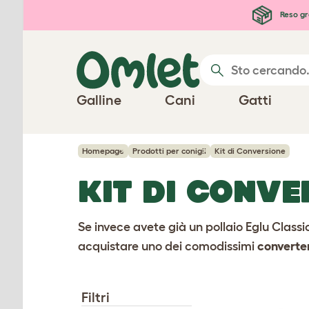
Passa al contenuto principale
Reso gr
Galline
Cani
Gatti
Homepage
Prodotti per conigli
Kit di Conversione
KIT DI CONVE
Se invece avete già un pollaio Eglu Class
acquistare uno dei comodissimi
converter
Filtri