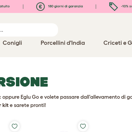
atuito
180 giorni di garanzia
-10% s
Conigli
Porcellini d'India
Criceti e G
RSIONE
ic oppure
Eglu Go
e volete passare dall'allevamento di gal
 kit
e sarete pronti!