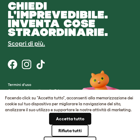
CHIEDI
L'IMPREVEDIBILE.
INVENTA COSE
STRAORDINARIE.
Scopri di più.
Termini d'uso
Cookie e Informativa sulla Privacy
Cookie Settings
Facendo click su "Accetta tutto", acconsenti alla memorizzazione dei
Mappa del sito
cookie sul tuo dispositivo per migliorare la navigazione del sito,
analizzare il suo utilizzo e supportare le nostre attività di marketing.
Partita IVA: IT00205609993
Accetta tutto
Numero di registrazione della società:
05028498
Rifiuta tutti
© Omlet 2026