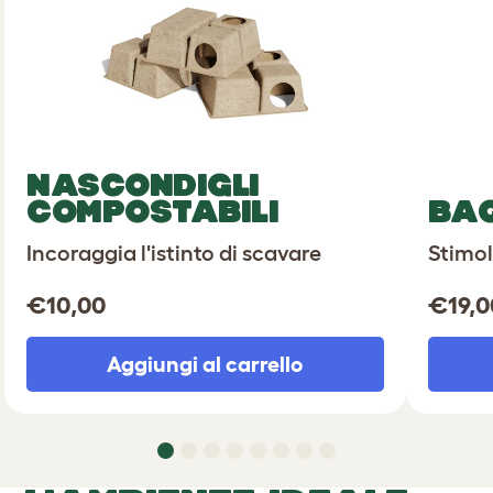
NASCONDIGLI
COMPOSTABILI
BAG
Incoraggia l'istinto di scavare
Stimola
€10,
00
€19,
0
Aggiungi al carrello