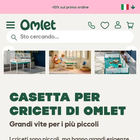
Passa al contenuto principale
-10% sul primo ordine
Previous
Ne
CASETTA PER
CRICETI DI OMLET
Grandi vite per i più piccoli
I criceti sono piccoli, ma hanno grandi esigenze.