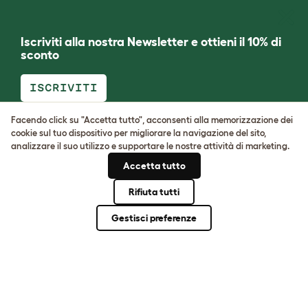
Iscriviti alla nostra Newsletter e ottieni il 10% di
sconto
ISCRIVITI
Facendo click su "Accetta tutto", acconsenti alla memorizzazione dei
cookie sul tuo dispositivo per migliorare la navigazione del sito,
analizzare il suo utilizzo e supportare le nostre attività di marketing.
Chi siamo
Accetta tutto
Come possiamo aiutarvi
Rifiuta tutti
Comunità
Gestisci preferenze
Le migliori razze di animali da
compagnia
Guida agli animali