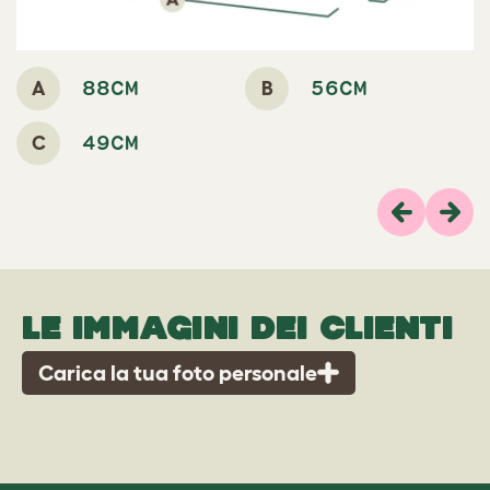
A
B
88CM
56CM
C
49CM
Previous
Pros
LE IMMAGINI DEI CLIENTI
Carica la tua foto personale