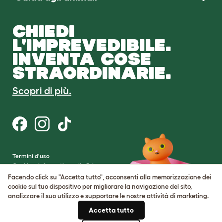
CHIEDI
L'IMPREVEDIBILE.
INVENTA COSE
STRAORDINARIE.
Scopri di più.
Termini d'uso
Cookie e Informativa sulla Privacy
Cookie Settings
Facendo click su "Accetta tutto", acconsenti alla memorizzazione dei
Mappa del sito
cookie sul tuo dispositivo per migliorare la navigazione del sito,
analizzare il suo utilizzo e supportare le nostre attività di marketing.
Partita IVA: IT00205609993
Accetta tutto
Numero di registrazione della società: