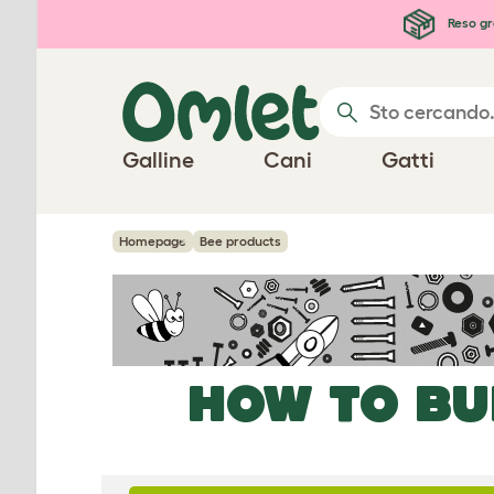
Passa al contenuto principale
Reso gr
Galline
Cani
Gatti
Homepage
Bee products
HOW TO BU