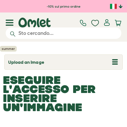
Passa al contenuto principale
-10% sul primo ordine
summer
Upload an Image
T
o
g
ESEGUIRE
g
l
L'ACCESSO PER
e
d
INSERIRE
r
o
UN'IMMAGINE
p
d
o
w
n