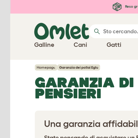
Passa al contenuto principale
Reso gr
Galline
Cani
Gatti
Homepage
Garanzia dei pollai Eglu
GARANZIA DI
PENSIERI
Una garanzia affidabile
State pensando di acquistare un E