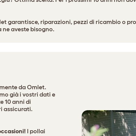
t garantisce, riparazioni, pezzi di ricambio o prod
a ne aveste bisogno.
tamente da Omlet.
o già i vostri dati e
e 10 anni di
i assicurati.
occasioni!
I pollai