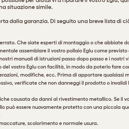
l possibile per aiutarvi a riparare il vostro Eglu,
na situazione simile.
a dalla garanzia. Di seguito una breve lista di c
rrato. Che siate esperti di montaggio o che abbiate dov
entale assemblare il vostro pollaio Eglu come previsto 
ostri manuali di istruzioni passo dopo passo e i nostri
v
 del vostro Eglu con facilità, in modo da poterlo fare c
erazioni, modifiche, ecc. Prima di apportare qualsiasi mo
ssivo, verificate che non danneggi il prodotto o invalidi 
he causata da danni al rivestimento metallico. Se il vostr
allo può essere nuovamente protetto con una piccola quan
.
mmaccature, scolorimento e normale usura.