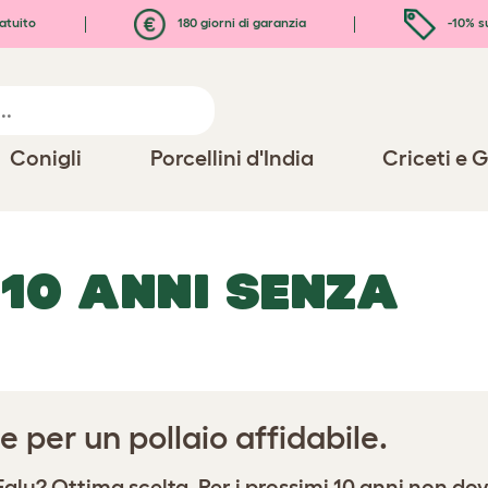
atuito
180 giorni di garanzia
-10% s
Conigli
Porcellini d'India
Criceti e G
 10 ANNI SENZA
 per un pollaio affidabile.
glu? Ottima scelta. Per i prossimi 10 anni non d