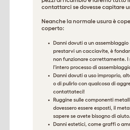
pezzi di ricambio e faremo tutto i
contattarci se dovesse capitare u
Neanche la normale usura è copert
coperto:
Danni dovuti a un assemblaggio e
prestarvi un cacciavite, è fondam
non funzionare correttamente. I n
l'intero processo di assemblaggio
Danni dovuti a uso improprio, alt
o di pulirlo con qualcosa di aggre
contattateci!
Ruggine sulle componenti metallic
dovessero essere esposti, il met
sapere se avete bisogno di aiuto
Danni estetici, come graffi o a