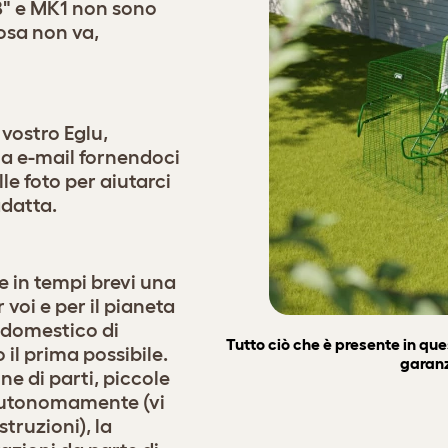
B" e MK1 non sono
osa non va,
 vostro Eglu,
ia e-mail fornendoci
le foto per aiutarci
adatta.
e in tempi brevi una
voi e per il pianeta
 domestico di
Tutto ciò che è presente in qu
 il prima possibile.
garanz
ne di parti, piccole
 autonomamente (vi
struzioni), la