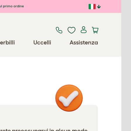
ul primo ordine
erbilli
Uccelli
Assistenza
ovrete preoccuparvi in alcun modo