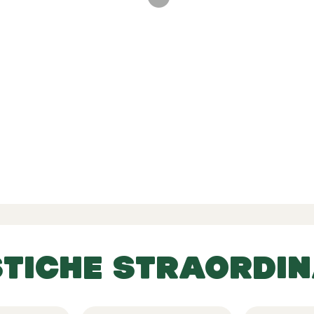
i verificate
-
-
21 le Recensioni
STICHE STRAORDIN