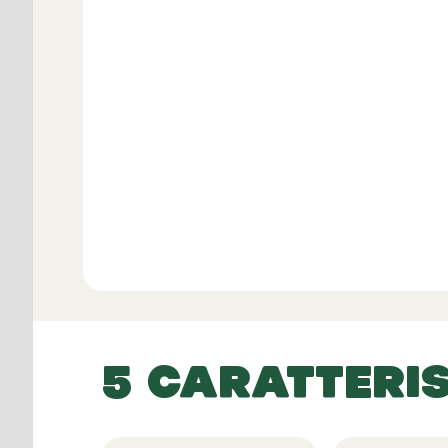
Recension
Guarda tutte 
5 CARATTERI