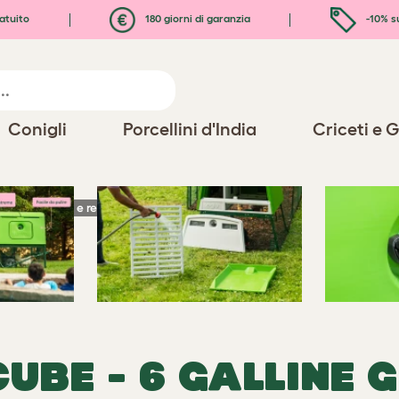
atuito
180 giorni di garanzia
-10% s
Conigli
Porcellini d'India
Criceti e G
®
- Ampi pollai e recinti
CUBE - 6 GALLINE 