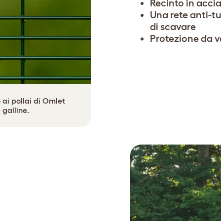
Recinto in accia
Una rete anti-t
di scavare
Protezione da vol
 ai pollai di Omlet
 galline.