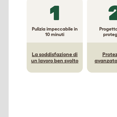
1
Pulizia impeccabile in
Progett
10 minuti
prote
La soddisfazione di
Prote
un lavoro ben svolto
avanzata 