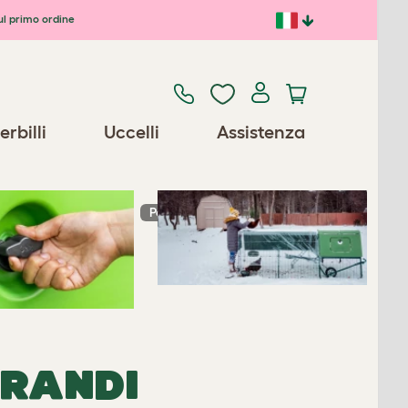
ul primo ordine
Previous
Next
erbilli
Uccelli
Assistenza
Pezzi di ricambio/Accessori
GRANDI