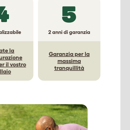
4
5
lizzabile
2 anni di garanzia
ate la
Garanzia per la
urazione
massima
r il vostro
tranquillità
llaio