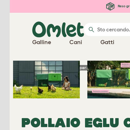
Passa al contenuto principale
Reso gr
EGLU
Galline
Cani
Gatti
Riproduci video
CUBE
Homepage
Prodotti per galline
Eglu Cube
POLLAIO EGLU 