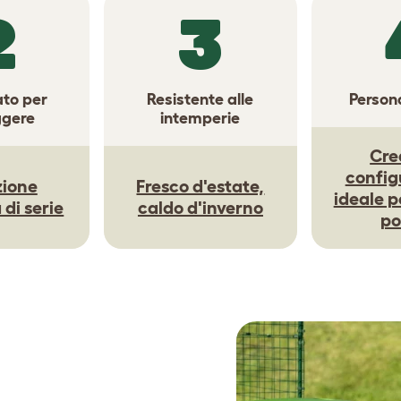
2
3
ato per
Resistente alle
Persona
ggere
intemperie
Cre
config
zione
Fresco d'estate,
ideale pe
di serie
caldo d'inverno
po