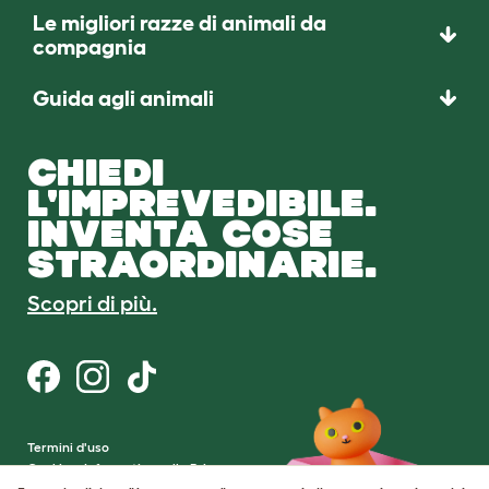
Le migliori razze di animali da
compagnia
Guida agli animali
CHIEDI
L'IMPREVEDIBILE.
INVENTA COSE
STRAORDINARIE.
Scopri di più.
Termini d'uso
Cookie e Informativa sulla Privacy
Cookie Settings